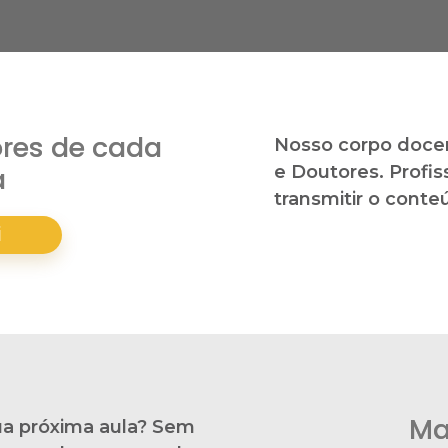
res de cada
Nosso corpo doce
a
e Doutores. Profis
transmitir o conte
i
Ma
ua próxima aula? Sem